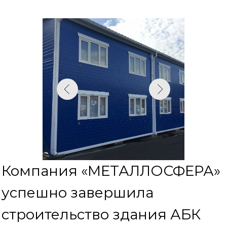
Компания «МЕТАЛЛОСФЕРА»
успешно завершила
строительство здания АБК
для ГБУ «Жилищник района
Сокольники». Наша компания
была выбрана благодаря
своей надежной репутации и
опыту в этой сфере.
Здание АБК отражает
аскетичный стиль и
функциональность, сочетая в