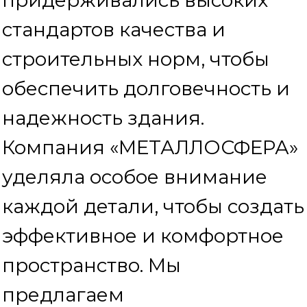
гарантируем выполнение в
срок.
Мы благодарны ГБУ
«Жилищник района
Сокольники» за доверие.
Команда «МЕТАЛЛОСФЕРА»
готова поддерживать
долгосрочные партнерские
отношения и предложить
свои услуги и в будущих
проектах.
Подписывайтесь на наши
каналы:
Телеграм