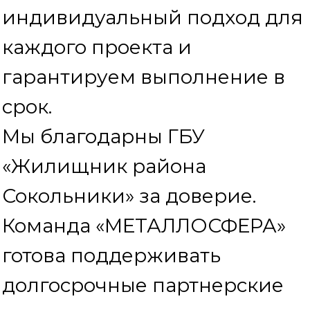
t.me/metallosfera_com
Дзен
https://dzen.ru/metallosfera
Оставляйте комментарии и
оценивайте нашу работу, для
нас это важно.
С уважением,
"Металлосфера"
.